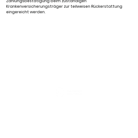
Zahlungsbestätigung beim zuständigen
Krankenversicherungsträger zur teilweisen Rückerstattung
eingereicht werden.
© Urheberrecht. Alle Rechte
Impressum
|
vorbehalten.
Datenschutzerklärung